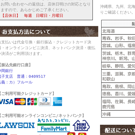
お問い合わせへの返信は、店休日明けの対応となり
沖縄県、九州、北
ますので、あらかじめご了承ください。
りご確認ください
【店休日】 毎週 日曜日・月曜日
お支払いは代金引換・銀行振込・クレジットカード決
済・オンラインコンビニ決済、ネットバンク決済・後払
い決済がご利用頂けます。
【振込先銀行口座】
静岡銀行
成子支店 普通：0409517
名義：カ）フルール
【ご利用可能クレジットカード】
【ご利用可能オンラインコンビニ/ネットバンク】