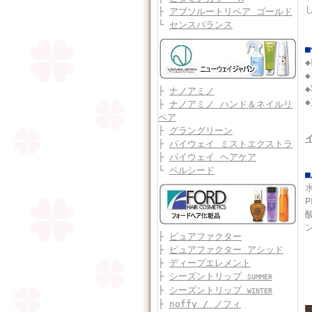
├
アブソルートリペア ゴールド
└
センスバランス
├
ナノアミノ
├
ナノアミノ ハンド＆ネイルリ
ペア
├
グラングリーン
├
パイウェイ ミストエクストラ
├
パイウェイ ヘアケア
└
ペルシード
├
ピュアファクター
├
ピュアファクター アシッド
├
ディープエレメント
├
シーズントリップ
SUMMER
├
シーズントリップ
WINTER
├
noffy / ノフィ