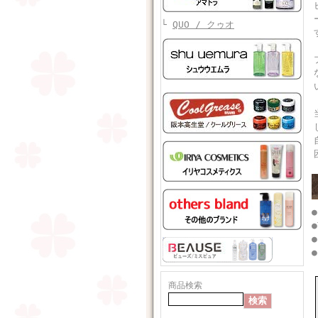
└
QUO / クゥオ
●
●
●
商品検索