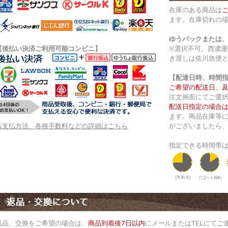
在庫のある商品は
ます。在庫切れの
ゆうパックまたは
【後払い決済ご利用可能コンビニ】
※選択不可。西濃
き渡しは佐川急便
【配達日時、時間
ご希望の配送日、
注文画面にてご選
配送日指定の場合は
ます。商品在庫等
お支払方法、各種手数料などの詳細はこちら
がございましたら
指定できる時間帯
返品、交換をご希望の場合は、
商品到着後7日以内
にメールまたはTELにてご