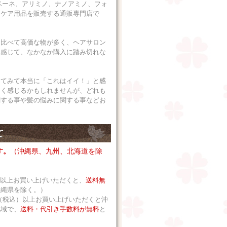
ベーネ、アリミノ、ナノアミノ、フォ
アケア用品を販売する通販専門店で
に比べて高価な物が多く、ヘアサロン
に感じて、なかなか購入に踏み切れな
ってみて本当に「これはイイ！」と感
なく感じるかもしれませんが、どれも
関する事や髪の悩みに関する事などお
す。
（沖縄県、九州、北海道を除
込）以上お買い上げいただくと、
送料無
沖縄県を除く。）
 円（税込）以上お買い上げいただくと沖
地域で、
送料・代引き手数料が無料
と