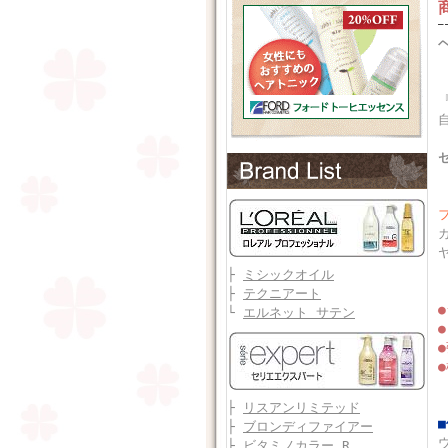
├
ミシックオイル
├
テクニアート
└
エルネット サテン
├
リスアンリミテッド
├
ブロンディファイアー
├
ビタミノカラー R