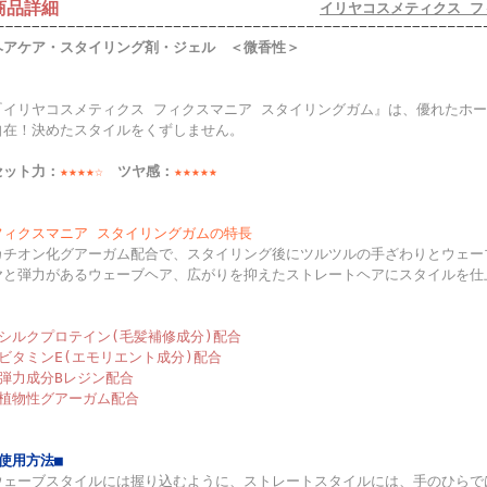
商品詳細
イリヤコスメティクス フ
ヘアケア・スタイリング剤・ジェル ＜微香性＞
『イリヤコスメティクス フィクスマニア スタイリングガム』は、優れたホ
自在！決めたスタイルをくずしません。
セット力：
★★★★☆
ツヤ感：
★★★★★
フィクスマニア スタイリングガムの特長
カチオン化グアーガム配合で、スタイリング後にツルツルの手ざわりとウェー
ヤと弾力があるウェーブヘア、広がりを抑えたストレートヘアにスタイルを仕
●シルクプロテイン(毛髪補修成分)配合
●ビタミンE(エモリエント成分)配合
●弾力成分Bレジン配合
●植物性グアーガム配合
■使用方法■
ウェーブスタイルには握り込むように、ストレートスタイルには、手のひらで