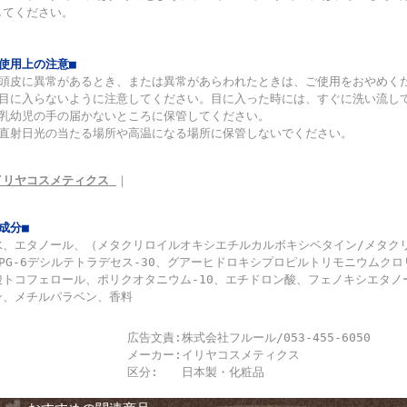
してください。
■使用上の注意■
◆頭皮に異常があるとき、または異常があらわれたときは、ご使用をおやめく
◆目に入らないように注意してください。目に入った時には、すぐに洗い流し
◆乳幼児の手の届かないところに保管してください。
◆直射日光の当たる場所や高温になる場所に保管しないでください。
イリヤコスメティクス
｜
■成分■
水、エタノール、（メタクリロイルオキシエチルカルボキシベタイン/メタクリ
PPG-6デシルテトラデセス-30、グアーヒドロキシプロピルトリモニウムク
酸トコフェロール、ポリクオタニウム-10、エチドロン酸、フェノキシエタノ
ン、メチルパラベン、香料
広告文責:
株式会社フルール/053-455-6050
メーカー:
イリヤコスメティクス
区分:
日本製・化粧品