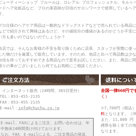
ビューティーショップ フルールは、ロレアル プロフェッショナル、モルト
ードヘア化粧品など、プロの美容師が日頃のサロンワークで使用しているヘ
す。
プロ仕様のヘアケア用品は一般的なドラッグストアなどで売られている商品
などで紹介されて興味はあるけど、その値段分の価値があるのかどうか不安
い方も多いのではないのでしょうか？
当店では、そんなお客様の不安を取り除くために店長、スタッフが実際に使
じた物だけを厳選して販売しています。そのため、他店と比べて商品数は少
自信を持っておすすめできる商品なので是非お試しください。また、商品に
困りの事がございましたら何でもお気軽にご相談ください。
全国一律660円で
● インターネット販売（24時間、365日受付）
く）
TEL：053-455-2135
FAX：053-455-2135
E-mail：
info@chuchu.co.jp
※7,700円（税
料
となります。（
また、11,000
E-mail、FAXによるご注文、お問い合わせは、年
縄県を除く全ての
中無休24時間受け付けております。
なります。
なお、FAX、E-mailによる、ご注文商品の発送、