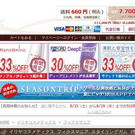
カートをみる
｜
マイページへログイン・会員登録
｜
お買い物ガイド
【長期休暇のお知らせ】
誠に勝手ながら、
8/15（土）から8/19（水）までの5日
しくはこちら→
HOME
>
イリヤコスメティクス
>
フィクスマニア
イリヤコスメティクス フィクスマニア スタイリングガム 20