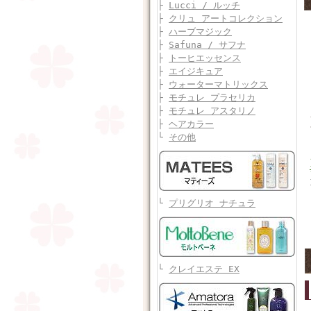
├
Lucci / ルッチ
├
クリュ アートコレクション
├
ハーブマジック
├
Safuna / サフナ
├
トーヒエッセンス
├
エイジキュア
├
ウォーターマトリックス
├
モチュレ プラセリカ
├
モチュレ アスタリノ
├
ヘアカラー
└
その他
└
プリグリオ ナチュラ
└
クレイエステ EX