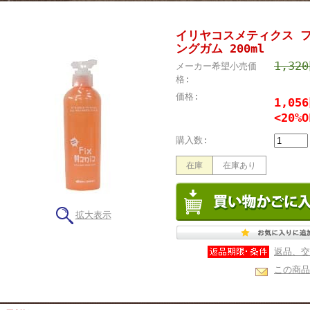
イリヤコスメティクス 
ングガム 200ml
1,32
メーカー希望小売価
格:
価格:
1,05
<20%O
購入数:
在庫
在庫あり
拡大表示
返品、交
この商品