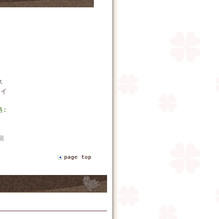
ス
タイ
格:
個
page top