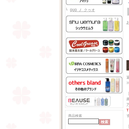
└
QUO / クゥオ
商品検索