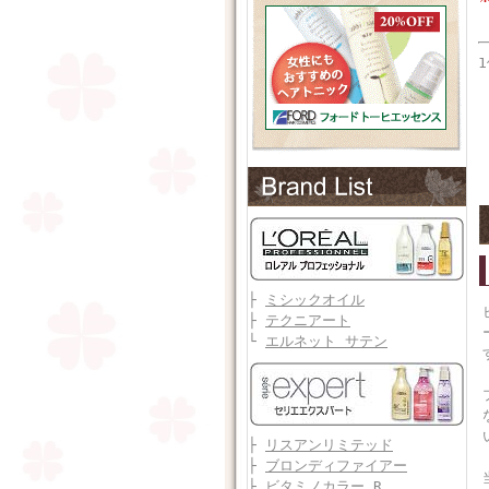
├
ミシックオイル
├
テクニアート
└
エルネット サテン
├
リスアンリミテッド
├
ブロンディファイアー
├
ビタミノカラー R