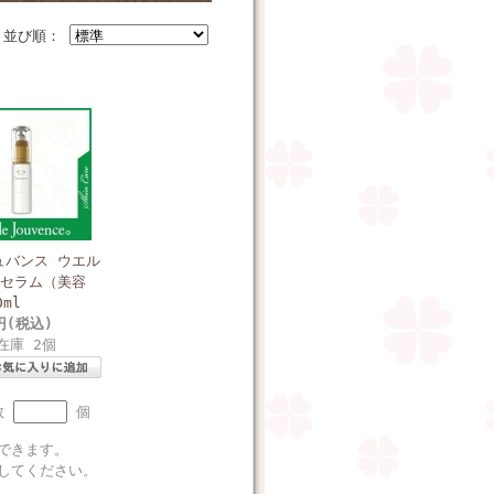
並び順：
ュバンス ウエル
 セラム（美容
0ml
0円(税込)
在庫 2個
数
個
できます。
してください。