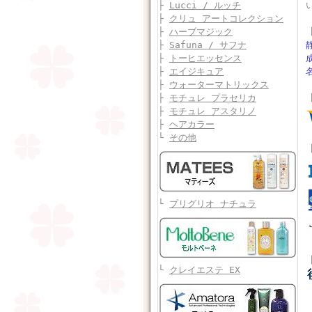
├
Lucci / ルッチ
├
クリュ アートコレクション
├
ハーブマジック
├
Safuna / サフナ
├
トーヒエッセンス
├
エイジキュア
├
ウォーターマトリックス
├
モチュレ プラセリカ
├
モチュレ アスタリノ
├
ヘアカラー
└
その他
└
プリグリオ ナチュラ
└
クレイエステ EX