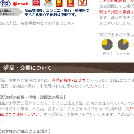
ご希望の配送日、
注文画面にてご選
配送日指定の場合は
ます。商品在庫等
お支払方法、各種手数料などの詳細はこちら
がございましたら
指定できる時間帯
返品、交換をご希望の場合は、
商品到着後7日以内
にメールまたはTELにてご
※返品・交換は未開封・未使用のものに限らせていただきます。
【配送時の破損・汚損・誤配送の場合】
商品がお手元に届きましたら、すぐにご注文と違ったものが送られていないか
万一発送中の破損、不良品、あるいはご注文と違う商品が届いた場合は、
商品
TELにてご連絡ください。
すぐに返品・交換をさせていただきます。この場合
す。
【お客様のご都合による場合】