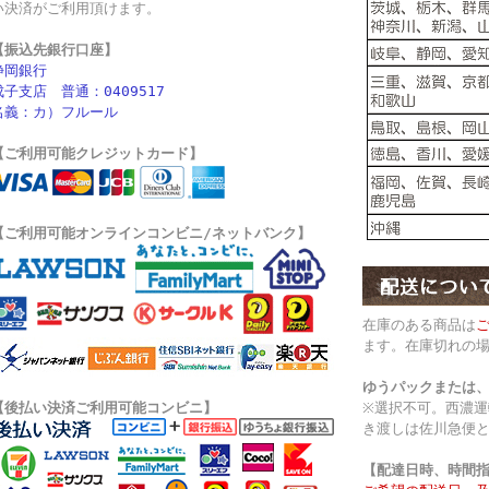
い決済がご利用頂けます。
【振込先銀行口座】
静岡銀行
成子支店 普通：0409517
名義：カ）フルール
【ご利用可能クレジットカード】
【ご利用可能オンラインコンビニ/ネットバンク】
在庫のある商品は
ます。在庫切れの
ゆうパックまたは
【後払い決済ご利用可能コンビニ】
※選択不可。西濃
き渡しは佐川急便
【配達日時、時間