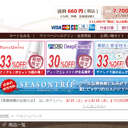
カートをみる
｜
マイページへログイン・会員登録
｜
お買い物ガイド
【長期休暇のお知らせ】
誠に勝手ながら、
8/15（土）から8/19（水）までの5日
しくはこちら→
HOME
> ベルジュバンス
商品一覧