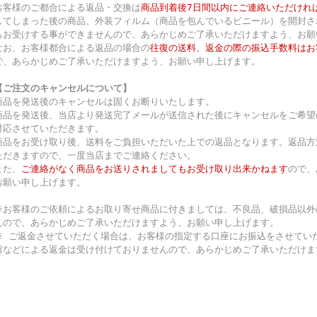
お客様のご都合による返品・交換は
商品到着後7日間以内にご連絡いただけれ
してしまった後の商品、外装フィルム（商品を包んでいるビニール）を開封さ
もお受けする事ができませんので、あらかじめご了承いただけますよう、お願
なお、お客様都合による返品の場合の
往復の送料、返金の際の振込手数料はお
で、あらかじめご了承いただけますよう、お願い申し上げます。
【ご注文のキャンセルについて】
商品を発送後のキャンセルは固くお断りいたします。
商品を発送後、当店より発送完了メールが送信された後にキャンセルをご希望
対応させていただきます。
商品をお受け取り後、送料をご負担いただいた上での返品となります。返品方
ただきますので、一度当店までご連絡ください。
また、
ご連絡がなく商品をお送りされましてもお受け取り出来かねます
ので、
お願い申し上げます。
※お客様のご依頼によるお取り寄せ商品に付きましては、不良品、破損品以外
んので、あらかじめご了承いただけますよう、お願い申し上げます。
※ ご返金させていただく場合は、お客様の指定する口座にお振込をさせてい
留などによる返金は受け付けておりませんので、あらかじめご了承いただけま