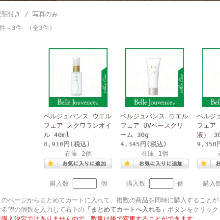
説明付き
/ 写真のみ
1件～3件 （全3件）
ベルジュバンス ウエル
ベルジュバンス ウエル
ベルジ
フェア スクワランオイ
フェア UVベースクリ
フェア
ル 40ml
ーム 30g
液） 3
8,910円(税込)
4,345円(税込)
9,35
在庫 2個
在庫 1個
購入数
個
購入数
個
購入
このページからまとめてカートに入れて、複数の商品を同時に購入することが
ご希望の個数を入力して右下の
「まとめてカートへ入れる」
ボタンをクリック
※購入決定ではありませんので、数量は後で変更することができます。