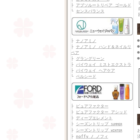
├
アブソルートリペア ゴールド
└
センスバランス
├
ナノアミノ
●
├
ナノアミノ ハンド＆ネイルリ
●
ペア
●
├
グラングリーン
├
パイウェイ ミストエクストラ
├
パイウェイ ヘアケア
└
ペルシード
├
ピュアファクター
├
ピュアファクター アシッド
├
ディープエレメント
├
シーズントリップ
SUMMER
├
シーズントリップ
WINTER
├
noffy / ノフィ