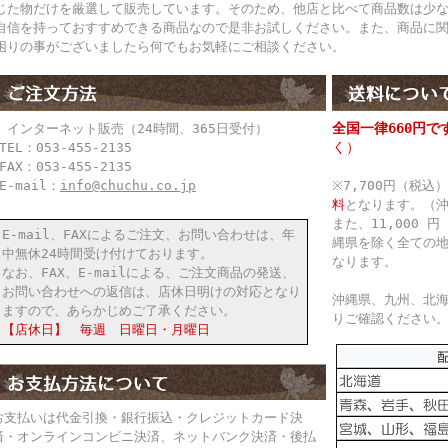
じた物だけを厳選して販売しています。そのため、他店と比べて商品数は少
自信を持っておすすめできる商品なので是非お試しください。また、商品に
困りの事がございましたら何でもお気軽にご相談ください。
全国一律660円で
● インターネット販売（24時間、365日受付）
く）
TEL：053-455-2135
FAX：053-455-2135
E-mail：
info@chuchu.co.jp
※7,700円（税
料
となります。（
また、11,000
E-mail、FAXによるご注文、お問い合わせは、年
縄県を除く全ての
中無休24時間受け付けております。
なります。
なお、FAX、E-mailによる、ご注文商品の発送、
お問い合わせへの返信は、店休日明けの対応となり
沖縄県、九州、北
ますので、あらかじめご了承ください。
りご確認ください
【店休日】 毎週 日曜日・月曜日
お支払いは代金引換・銀行振込・クレジットカード決
済・オンラインコンビニ決済、ネットバンク決済・後払