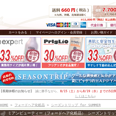
カートをみる
｜
マイページへログイン・会員登録
｜
お買い物ガイド
【長期休暇のお知らせ】
誠に勝手ながら、
8/15（土）から8/19（水）までの5日
しくはこちら→
HOME
>
フォードヘア化粧品
>
シーズントリップ for SUMMER
ミアンビューティー（フォードヘア化粧品） シーズントリッ