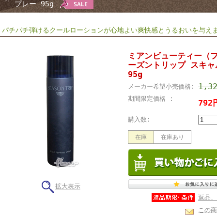
プレー 95g
パチパチ弾けるクールローションが心地よい爽快感とうるおいを与えま
ミアンビューティー（フ
ーズントリップ スキャ
95g
1,3
メーカー希望小売価格:
期間限定価格 :
79
購入数:
在庫
在庫あり
拡大表示
返品、
この商