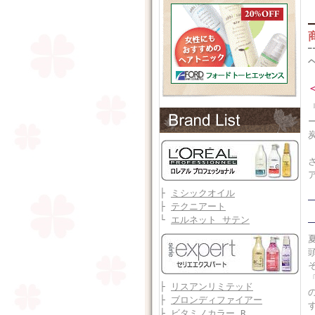
├
ミシックオイル
├
テクニアート
└
エルネット サテン
├
リスアンリミテッド
├
ブロンディファイアー
├
ビタミノカラー R