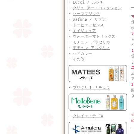
├
Lucci / ルッチ
├
クリュ アートコレクション
├
ハーブマジック
├
Safuna / サフナ
├
トーヒエッセンス
├
エイジキュア
├
ウォーターマトリックス
├
モチュレ プラセリカ
├
モチュレ アスタリノ
├
ヘアカラー
└
その他
└
プリグリオ ナチュラ
※
└
クレイエステ EX
配