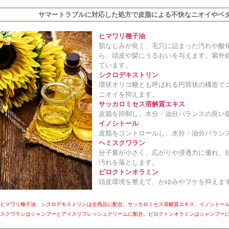
サマートラブルに対応した処方で皮脂による不快なニオイやベ
ヒマワリ種子油
肌なじみが良く、毛穴に詰まった汚れや酸
ら、頭皮や髪にうるおいを与えます。紫外
ています。
シクロデキストリン
環状オリゴ糖とも呼ばれる円筒状の構造で
ニオイを抑えます。
サッカロミセス溶解質エキス
皮脂を抑制し、水分・油分バランスの良い
イノシトール
皮脂をコントロールし、水分・油分バラン
ヘミスクワラン
分子量が小さく、広がりや浸透力に優れ、
汚れを落とします。
ピロクトンオラミン
頭皮環境を整えて、かゆみやフケを抑えま
ヒマワリ種子油、シクロデキストリンは全商品に配合。サッカロミセス溶解質エキス、イノシトー
ミスクワランはシャンプーとアイスリフレッシュクリームに配合。ピロクトンオラミンはシャンプー