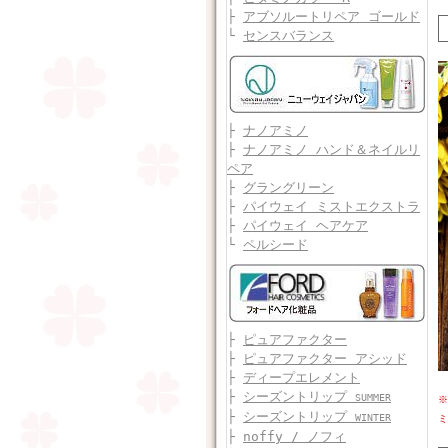
├
アブソルートリペア ゴールド
└
センスバランス
├
ナノアミノ
├
ナノアミノ ハンド＆ネイルリ
ペア
├
グラングリーン
├
パイウェイ ミストエクストラ
├
パイウェイ ヘアケア
└
ペルシード
├
ピュアファクター
├
ピュアファクター アシッド
├
ディープエレメント
├
シーズントリップ
SUMMER
※
├
シーズントリップ
WINTER
├
noffy / ノフィ