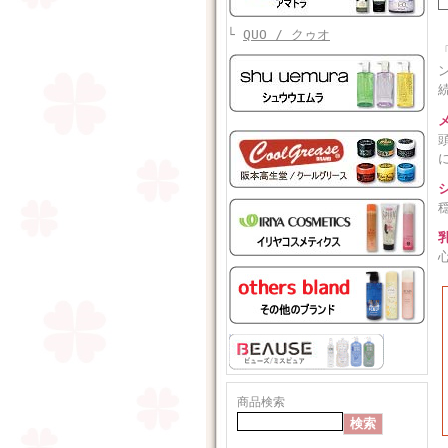
└
QUO / クゥオ
商品検索