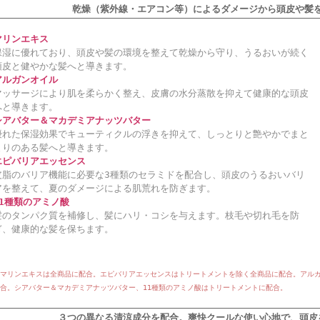
乾燥（紫外線・エアコン等）によるダメージから頭皮や髪
マリンエキス
保湿に優れており、頭皮や髪の環境を整えて乾燥から守り、うるおいが続く
頭皮と健やかな髪へと導きます。
アルガンオイル
マッサージにより肌を柔らかく整え、皮膚の水分蒸散を抑えて健康的な頭皮
へと導きます。
シアバター＆マカデミアナッツバター
優れた保湿効果でキューティクルの浮きを抑えて、しっとりと艶やかでまと
まりのある髪へと導きます。
エピバリアエッセンス
皮脂のバリア機能に必要な3種類のセラミドを配合し、頭皮のうるおいバリ
アを整えて、夏のダメージによる肌荒れを防ぎます。
11種類のアミノ酸
髪のタンパク質を補修し、髪にハリ・コシを与えます。枝毛や切れ毛を防
ぎ、健康的な髪を保ちます。
マリンエキスは全商品に配合。エピバリアエッセンスはトリートメントを除く全商品に配合。アル
合。シアバター＆マカデミアナッツバター、11種類のアミノ酸はトリートメントに配合。
３つの異なる清涼成分を配合。爽快クールな使い心地で、頭皮