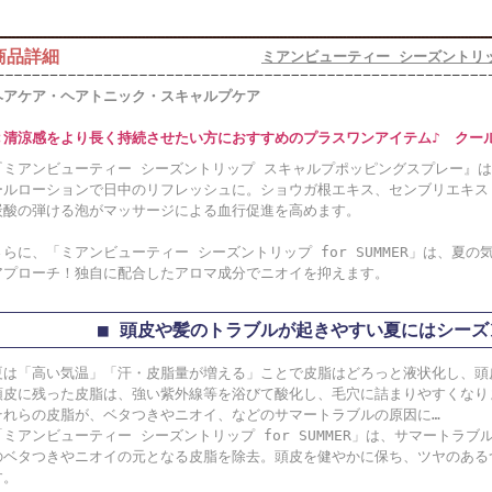
商品詳細
ミアンビューティー シーズントリッ
ヘアケア・ヘアトニック・スキャルプケア
＜清涼感をより長く持続させたい方におすすめのプラスワンアイテム♪ クールレ
『ミアンビューティー シーズントリップ スキャルプポッピングスプレー』
ールローションで日中のリフレッシュに。ショウガ根エキス、センブリエキス
炭酸の弾ける泡がマッサージによる血行促進を高めます。
さらに、「ミアンビューティー シーズントリップ for SUMMER」は、夏
アプローチ！独自に配合したアロマ成分でニオイを抑えます。
■ 頭皮や髪のトラブルが起きやすい夏にはシーズ
夏は「高い気温」「汗・皮脂量が増える」ことで皮脂はどろっと液状化し、頭
頭皮に残った皮脂は、強い紫外線等を浴びて酸化し、毛穴に詰まりやすくなり
それらの皮脂が、ベタつきやニオイ、などのサマートラブルの原因に…
「ミアンビューティー シーズントリップ for SUMMER」は、サマートラ
のベタつきやニオイの元となる皮脂を除去。頭皮を健やかに保ち、ツヤのある
す。