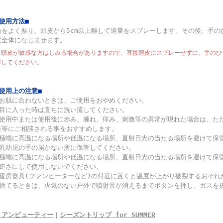
■使用方法■
缶をよく振り、頭皮から5cm以上離して適量をスプレーします。その後、手の
皮全体になじませます。
※頭皮が敏感な方はしみる場合がありますので、直接頭皮にスプレーせずに、手のひ
布してください。
■使用上の注意■
◆お肌に合わないときは、ご使用をおやめください。
◆目に入った時は直ちに洗い流してください。
◆使用中または使用後に赤み、腫れ、痒み、刺激等の異常が現れた場合は、た
医等にご相談される事をおすすめします。
◆極端に高温になる場所や低温になる場所、直射日光の当たる場所を避けて保
◆乳幼児の手の届かない所に保管してください。
◆極端に高温になる場所や低温になる場所、直射日光の当たる場所を避けて保
◆逆さにして使用しないでください。
◆暖房器具(ファンヒーターなど)の付近に置くと温度が上がり破裂するおそれ
◆捨てるときは、火気のない戸外で噴射音が消えるまでボタンを押し、ガスを
ミアンビューティー
｜
シーズントリップ for SUMMER