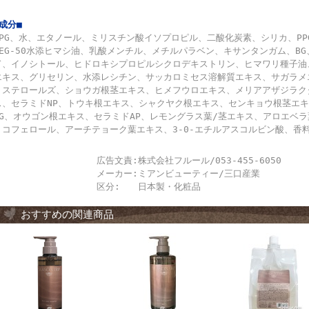
■成分■
LPG、水、エタノール、ミリスチン酸イソプロピル、二酸化炭素、シリカ、PPG
PEG-50水添ヒマシ油、乳酸メンチル、メチルパラベン、キサンタンガム、B
ド、イノシトール、ヒドロキシプロピルシクロデキストリン、ヒマワリ種子油
エキス、グリセリン、水添レシチン、サッカロミセス溶解質エキス、サガラメ
トステロールズ、ショウガ根茎エキス、ヒメフウロエキス、メリアアザジラク
ス、セラミドNP、トウキ根エキス、シャクヤク根エキス、センキョウ根茎エ
NG、オウゴン根エキス、セラミドAP、レモングラス葉/茎エキス、アロエベ
トコフェロール、アーチテョーク葉エキス、3-0-エチルアスコルビン酸、香
広告文責:
株式会社フルール/053-455-6050
メーカー:
ミアンビューティー/三口産業
区分:
日本製・化粧品
おすすめの関連商品