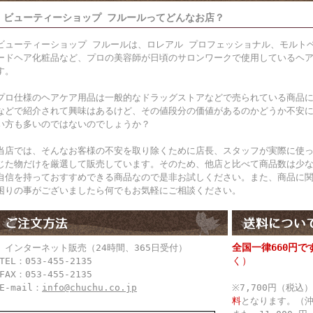
ビューティーショップ フルールってどんなお店？
ビューティーショップ フルールは、ロレアル プロフェッショナル、モルト
ードヘア化粧品など、プロの美容師が日頃のサロンワークで使用しているヘ
す。
プロ仕様のヘアケア用品は一般的なドラッグストアなどで売られている商品
などで紹介されて興味はあるけど、その値段分の価値があるのかどうか不安
い方も多いのではないのでしょうか？
当店では、そんなお客様の不安を取り除くために店長、スタッフが実際に使
じた物だけを厳選して販売しています。そのため、他店と比べて商品数は少
自信を持っておすすめできる商品なので是非お試しください。また、商品に
困りの事がございましたら何でもお気軽にご相談ください。
全国一律660円で
● インターネット販売（24時間、365日受付）
く）
TEL：053-455-2135
FAX：053-455-2135
E-mail：
info@chuchu.co.jp
※7,700円（税
料
となります。（