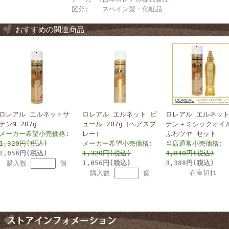
区分:
スペイン製・化粧品
おすすめの関連商品
ロレアル エルネットサ
ロレアル エルネット ピ
ロレアル エルネット
テンN 207g
ュール 207g（ヘアスプ
テン＋ミシックオイル
メーカー希望小売価格:
レー）
ふわツヤ セット
1,320円(税込)
メーカー希望小売価格:
当店通常小売価格:
1,056円(税込)
1,320円(税込)
4,840円(税込)
1,056円(税込)
3,388円(税込)
購入数
個
在庫切れ
購入数
個