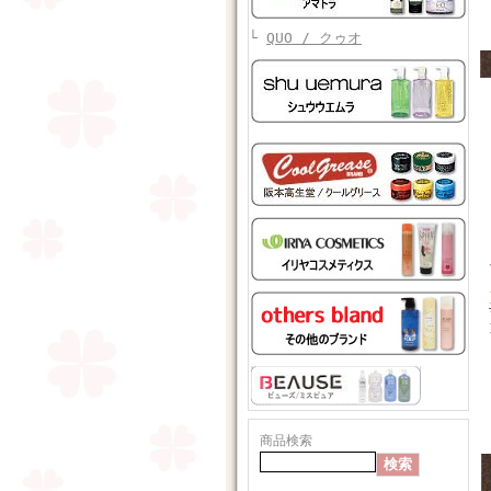
└
QUO / クゥオ
商品検索