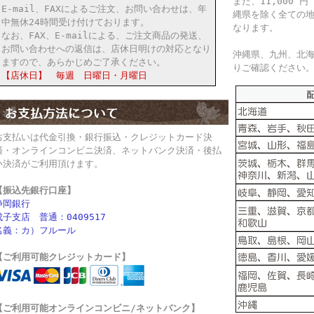
また、11,000
E-mail、FAXによるご注文、お問い合わせは、年
縄県を除く全ての
中無休24時間受け付けております。
なります。
なお、FAX、E-mailによる、ご注文商品の発送、
お問い合わせへの返信は、店休日明けの対応となり
沖縄県、九州、北
ますので、あらかじめご了承ください。
りご確認ください
【店休日】 毎週 日曜日・月曜日
お支払いは代金引換・銀行振込・クレジットカード決
済・オンラインコンビニ決済、ネットバンク決済・後払
い決済がご利用頂けます。
【振込先銀行口座】
静岡銀行
成子支店 普通：0409517
名義：カ）フルール
【ご利用可能クレジットカード】
【ご利用可能オンラインコンビニ/ネットバンク】