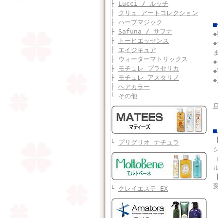
├
Lucci / ルッチ
├
クリュ アートコレクション
├
ハーブマジック
├
Safuna / サフナ
├
トーヒエッセンス
├
エイジキュア
├
ウォーターマトリックス
├
モチュレ プラセリカ
├
モチュレ アスタリノ
├
ヘアカラー
└
その他
└
プリグリオ ナチュラ
└
クレイエステ EX