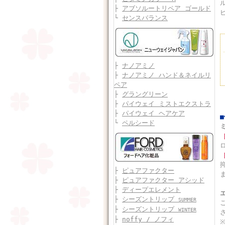
├
アブソルートリペア ゴールド
└
センスバランス
├
ナノアミノ
├
ナノアミノ ハンド＆ネイルリ
ペア
├
グラングリーン
├
パイウェイ ミストエクストラ
├
パイウェイ ヘアケア
└
ペルシード
├
ピュアファクター
├
ピュアファクター アシッド
├
ディープエレメント
├
シーズントリップ
SUMMER
├
シーズントリップ
WINTER
├
noffy / ノフィ