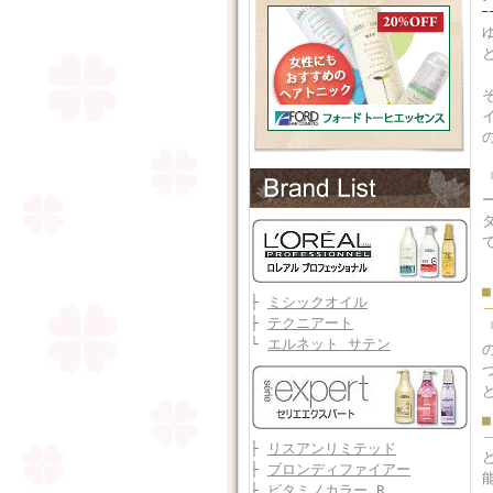
├
ミシックオイル
├
テクニアート
└
エルネット サテン
├
リスアンリミテッド
├
ブロンディファイアー
├
ビタミノカラー R