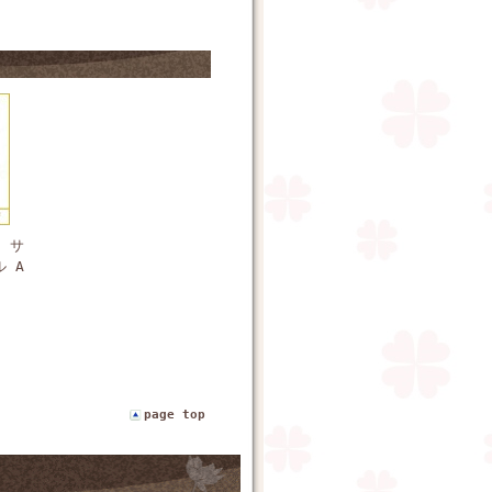
 サ
 A
page top