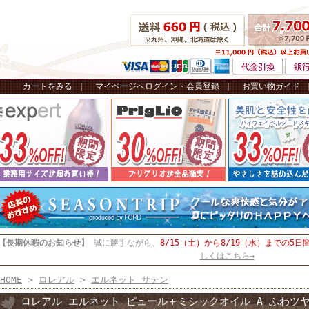
カートをみる
｜
マイページへログイン・会員登録
｜
お買い物ガイド
【長期休暇のお知らせ】
誠に勝手ながら、
8/15（土）から8/19（水）までの5日
しくはこちら→
HOME
>
ロレアル
>
エルネット サテン
ロレアル エルネット ピュール＋ミシックオイル A ふわツ