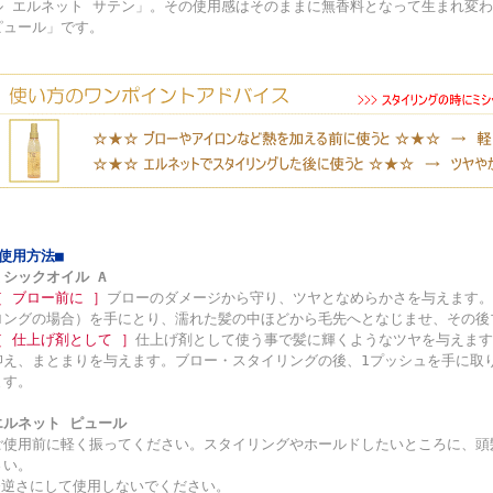
ル エルネット サテン」。その使用感はそのままに無香料となって生まれ変わ
ピュール」です。
■使用方法■
ミシックオイル A
［ ブロー前に ］
ブローのダメージから守り、ツヤとなめらかさを与えます。
ロングの場合）を手にとり、濡れた髪の中ほどから毛先へとなじませ、その後
［ 仕上げ剤として ］
仕上げ剤として使う事で髪に輝くようなツヤを与えます
抑え、まとまりを与えます。ブロー・スタイリングの後、1プッシュを手に取
ます。
エルネット ピュール
ご使用前に軽く振ってください。スタイリングやホールドしたいところに、頭髪
さい。
※逆さにして使用しないでください。