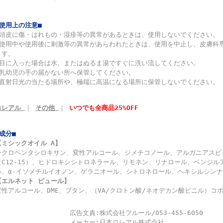
■使用上の注意■
◆頭皮に傷・はれもの・湿疹等の異常があるときは、使用しないでください。
◆使用中や使用後に刺激等の異常があらわれたときは、使用を中止し、皮膚科
ます。
◆目に入った場合は水、またはぬるま湯ですぐに洗い流してください。
◆乳幼児の手の届かない所へ保管してください。
◆直射日光の当たる場所や、極端に高温になる場所に保管しないでください。
ロレアル
｜
その他
｜
いつでも全商品25%OFF
■成分■
【ミシックオイル A】
シクロペンタシロキサン、変性アルコール、ジメチコノール、アルガニアスピ
（C12-15）、ヒドロキシシトロネラール、リモネン、リナロール、ベンジ
ル、α-イソメチルイオノン、ゲラニオール、シトロネロール、ヘキシルシン
【エルネット ピュール】
変性アルコール、DME、ブタン、（VA/クロトン酸/ネオデカン酸ビニル）コポ
広告文責:
株式会社フルール/053-455-6050
メーカー:
日本ロレアル株式会社