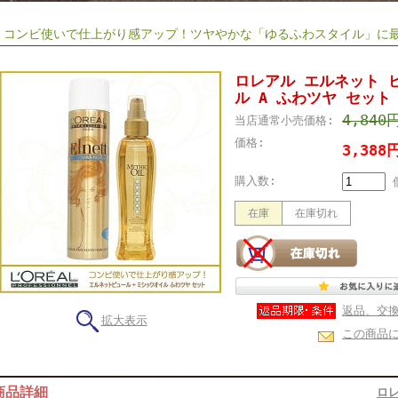
コンビ使いで仕上がり感アップ！ツヤやかな「ゆるふわスタイル」に最
ロレアル エルネット 
ル A ふわツヤ セット
4,840
当店通常小売価格:
価格:
3,38
購入数:
在庫
在庫切れ
返品、交
拡大表示
この商品
商品詳細
ロ