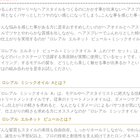
ゆるふわでガーリーなヘアスタイルをつくるのにかかす事が出来ないヘアスプ
と何となくパサっとしたツヤのない感じになってしまう…こんな事を感じた事
そんな悩みを感じた事がある方に是非おすすめしたいのがヘアオイルとヘアス
イルでツヤとやわらかな質感を出しながら、ヘアスプレーでふんわりとした軽
の仕上がりを実現するのが『ロレアル エルネット ピュール＋ミシックオイル
『ロレアル エルネット ピュール＋ミシックオイル A ふわツヤ セット』
ーなどのバックステージで活躍する美容師が実際に使用しているセットです。
タイリング」するモデルの髪を、どうしたら美しく魅せる事が出来るか？とい
ではの組み合わせを是非お試しください。
■ ロレアル ミシックオイル Aとは？
『ロレアル ミシックオイル A』は、モデルやヘアスタイリストに絶大なる信
のトリートメントオイルです。従来のトリートメントオイルは、ダメージケア
つく…仕上がりの軽さを求めると、なんとなくダメージによるパサつきが気に
ど、仕上がりの軽さも求める方にオススメなのが『ロレアル ミシックオイル 
■ ロレアル エルネット ピュールとは？
どんな髪質もスタイルの表現も自由自在。しっかりホールドしながら、やわら
能。誕生から半世紀以上、プロの技術と創造性を支え続けてきたロング＆ベス