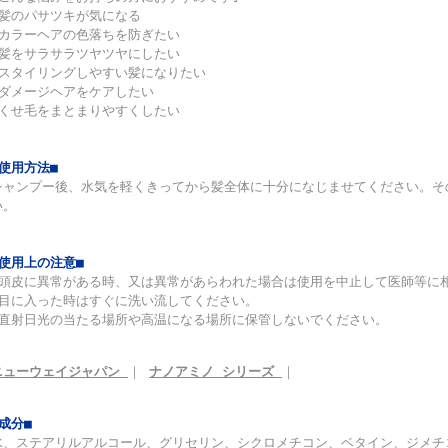
●髪のパサツキが気になる
●カラーヘアの色落ちを防ぎたい
●髪をサラサラツヤツヤにしたい
●スタイリングしやすい髪になりたい
●ダメージヘアをケアしたい
●くせ毛をまとまりやすくしたい
■使用方法■
シャンプー後、水気を軽くきってから髪全体に十分になじませてください。そ
い。
■使用上の注意■
◆頭皮に異常がある時、又は異常があらわれた場合は使用を中止して医師等に
◆目に入った時はすぐに洗い流してください。
◆直射日光の当たる場所や高温になる場所に保管しないでください。
ニューウェイジャパン
｜
ナノアミノ シリーズ
｜
■成分■
水、ステアリルアルコール、グリセリン、シクロメチコン、ベタイン、ジメチ