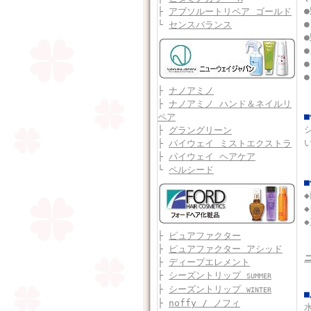
├
アブソルートリペア ゴールド
└
センスバランス
├
ナノアミノ
├
ナノアミノ ハンド＆ネイルリ
ペア
├
グラングリーン
├
パイウェイ ミストエクストラ
├
パイウェイ ヘアケア
└
ペルシード
├
ピュアファクター
├
ピュアファクター アシッド
├
ディープエレメント
├
シーズントリップ
SUMMER
├
シーズントリップ
WINTER
├
noffy / ノフィ