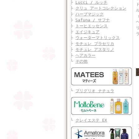
├
Lucci / ルッチ
├
クリュ アートコレクション
├
ハーブマジック
├
Safuna / サフナ
├
トーヒエッセンス
├
エイジキュア
├
ウォーターマトリックス
├
モチュレ プラセリカ
├
モチュレ アスタリノ
├
ヘアカラー
└
その他
└
プリグリオ ナチュラ
└
クレイエステ EX