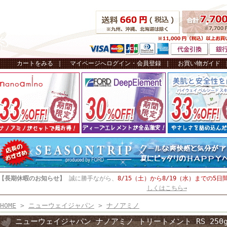
カートをみる
｜
マイページへログイン・会員登録
｜
お買い物ガイド
【長期休暇のお知らせ】
誠に勝手ながら、
8/15（土）から8/19（水）までの5日
しくはこちら→
HOME
>
ニューウェイジャパン
>
ナノアミノ
ニューウェイジャパン ナノアミノ トリートメント RS 250