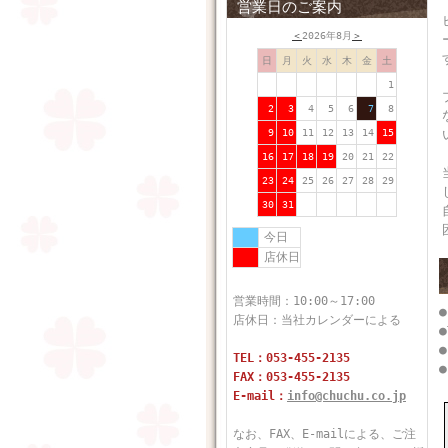
営業日のご案内
＜
2026年8月
＞
日
月
火
水
木
金
土
1
2
3
4
5
6
7
8
9
10
11
12
13
14
15
16
17
18
19
20
21
22
23
24
25
26
27
28
29
30
31
今日
店休日
営業時間：10:00～17:00
店休日：当社カレンダーによる
●
●
TEL：053-455-2135
●
FAX：053-455-2135
E-mail：
info@chuchu.co.jp
なお、FAX、E-mailによる、ご注