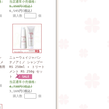
格:
当店通常小売価格:
9,350円(税込)
6,545円(税込)
個
購入数
個
ン
ニューウェイジャパン
トメ
ナノアミノ シャンプー
業務用
RS 250ml ＋ トリート
メント RS 250g セッ
ト
当店通常小売価格:
個
4,730円(税込)
3,169円(税込)
購入数
個