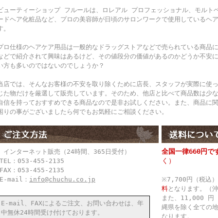
ビューティーショップ フルールは、ロレアル プロフェッショナル、モルト
ードヘア化粧品など、プロの美容師が日頃のサロンワークで使用しているヘ
す。
プロ仕様のヘアケア用品は一般的なドラッグストアなどで売られている商品
などで紹介されて興味はあるけど、その値段分の価値があるのかどうか不安
い方も多いのではないのでしょうか？
当店では、そんなお客様の不安を取り除くために店長、スタッフが実際に使
じた物だけを厳選して販売しています。そのため、他店と比べて商品数は少
自信を持っておすすめできる商品なので是非お試しください。また、商品に
困りの事がございましたら何でもお気軽にご相談ください。
全国一律660円で
● インターネット販売（24時間、365日受付）
く）
TEL：053-455-2135
FAX：053-455-2135
E-mail：
info@chuchu.co.jp
※7,700円（税
料
となります。（
また、11,000
E-mail、FAXによるご注文、お問い合わせは、年
縄県を除く全ての
中無休24時間受け付けております。
なります。