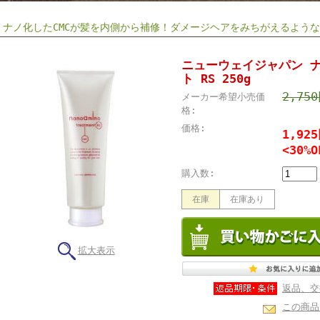
ナノ化したCMCが髪を内側から補修！ダメージヘアをみちがえるような
ニューウェイジャパン 
ト RS 250g
2,75
メーカー希望小売価
格:
価格:
1,92
<30%O
購入数:
在庫
在庫あり
拡大表示
返品、交
この商品