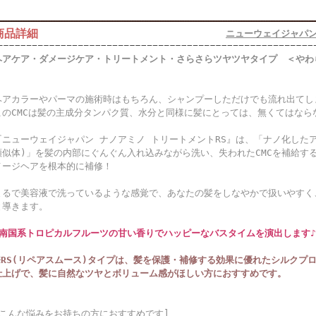
商品詳細
ニューウェイジャパン
ヘアケア・ダメージケア・トリートメント・さらさらツヤツヤタイプ ＜やわ
ヘアカラーやパーマの施術時はもちろん、シャンプーしただけでも流れ出てしま
このCMCは髪の主成分タンパク質、水分と同様に髪にとっては、無くてはなら
『ニューウェイジャパン ナノアミノ トリートメントRS』は、「ナノ化したア
類似体)」を髪の内部にぐんぐん入れ込みながら洗い、失われたCMCを補給す
メージヘアを根本的に補修！
まるで美容液で洗っているような感覚で、あなたの髪をしなやかで扱いやすく
と導きます。
★南国系トロピカルフルーツの甘い香りでハッピーなバスタイムを演出します♪
※RS(リペアスムース)タイプは、髪を保護・補修する効果に優れたシルクプ
仕上げで、髪に自然なツヤとボリューム感がほしい方におすすめです。
[こんな悩みをお持ちの方におすすめです]