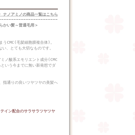
 ナノアミノの商品一覧はこちら
らかい髪～普通毛用＞
うCMC(毛髪細胞膜複合体)。
ない、とても大切なものです。
ミノ酸系エモリエント成分(CMC
るという今までに無い新発想でダ
、指通りの良いツヤツヤの美髪へ
ロテイン配合のサラサラツヤツヤ