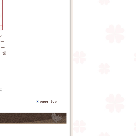
ン
プー
リー
g 業
個
page top