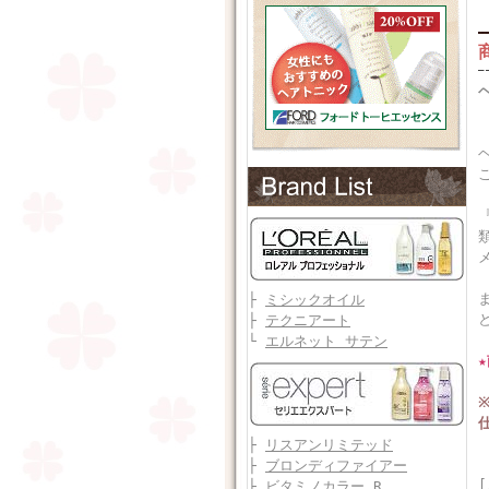
├
ミシックオイル
├
テクニアート
└
エルネット サテン
├
リスアンリミテッド
├
ブロンディファイアー
├
ビタミノカラー R