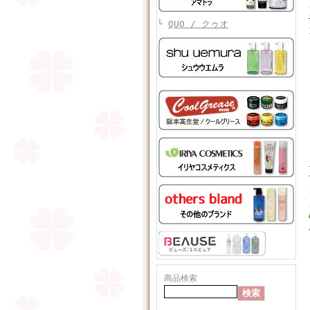
└
QUO / クゥオ
商品検索