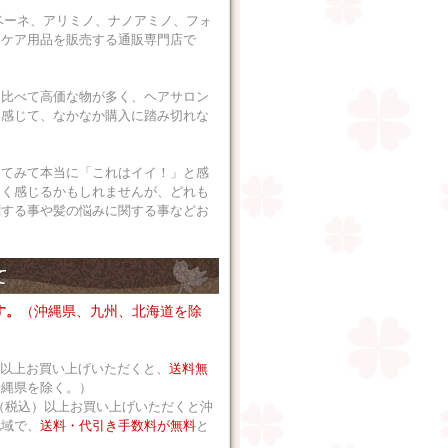
ベーネ、アリミノ、ナノアミノ、フォ
アケア用品を販売する通販専門店で
に比べて高価な物が多く、ヘアサロン
に感じて、なかなか購入に踏み切れな
ってみて本当に「これはイイ！」と感
なく感じるかもしれませんが、どれも
関する事や髪の悩みに関する事などお
す。
（沖縄県、九州、北海道を除
込）以上お買い上げいただくと、
送料無
沖縄県を除く。）
 円（税込）以上お買い上げいただくと沖
地域で、
送料・代引き手数料が無料
と