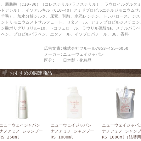
ド、脂肪酸（C10-30）（コレステリル/ラノステリル）、ラウロイルグルタ
ルドデシル）、イソアルキル（C10-40）アミドプロピルエチルジモニウム
（羊毛）、加水分解シルク、尿素、乳酸、水添レシチン、トレハロース、ジス
ヘントリモニウムメトサルフェート、セタノール、アミノプロピルジメチコン、
リン酸ポリグリセリル-10、トコフェロール、ラウリル硫酸Na、メチルパラ
ラベン、プロピルパラベン、エタノール、イソプロパノール、BG、香料
広告文責:
株式会社フルール/053-455-6050
メーカー:
ニューウェイジャパン
区分:
日本製・化粧品
おすすめの関連商品
ニューウェイジャパン
ニューウェイジャパン
ニューウェイジャパ
ナノアミノ シャンプー
ナノアミノ シャンプー
ナノアミノ シャン
RS 250ml
RS 1000ml
RS 1000ml（詰替