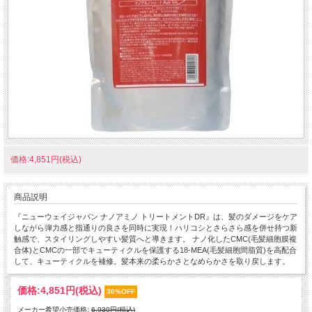
価格:4,851円(税込)
商品説明
『ニューウェイジャパン ナノアミノ トリートメントDR』は、髪のダメージをケア
しながら弾力感と指通りの良さを同時に実現！ハリコシとさらさら感を併せ持つ新
触感で、スタイリングしやすい髪質へと導きます。 ナノ化したCMC(毛髪細胞膜複
合体)とCMCの一部でキューティクルを保護する18-MEA(毛髪細胞間脂質)を高配合
して、キューティクルを補修。髪本来の柔らかさとなめらかさを取り戻します。
価格:
4,851円
(税込)
30%OFF
メーカー希望小売価格:
6,930円(税込)