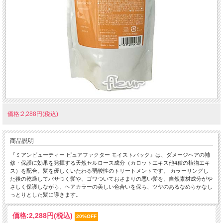
価格:2,288円(税込)
商品説明
『ミアンビューティー ピュアファクター モイストパック』は、ダメージヘアの補
修・保護に効果を発揮する天然セルロース成分（カロットエキス他4種の植物エキ
ス）を配合。髪を優しくいたわる弱酸性のトリートメントです。 カラーリングし
た後の乾燥してパサつく髪や、ゴワついておさまりの悪い髪を、自然素材成分がや
さしく保護しながら、ヘアカラーの美しい色合いを保ち、ツヤのあるなめらかなし
っとりとした髪に導きます。
価格:
2,288円
(税込)
20%OFF