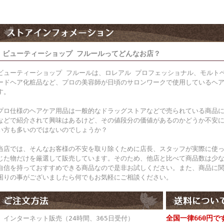
ビューティーショップ フルールってどんなお店？
ビューティーショップ フルールは、ロレアル プロフェッショナル、モルト
ードヘア化粧品など、プロの美容師が日頃のサロンワークで使用しているヘ
す。
プロ仕様のヘアケア用品は一般的なドラッグストアなどで売られている商品
などで紹介されて興味はあるけど、その値段分の価値があるのかどうか不安
い方も多いのではないのでしょうか？
当店では、そんなお客様の不安を取り除くために店長、スタッフが実際に使
じた物だけを厳選して販売しています。そのため、他店と比べて商品数は少
自信を持っておすすめできる商品なので是非お試しください。また、商品に
困りの事がございましたら何でもお気軽にご相談ください。
全国一律660円で
● インターネット販売（24時間、365日受付）