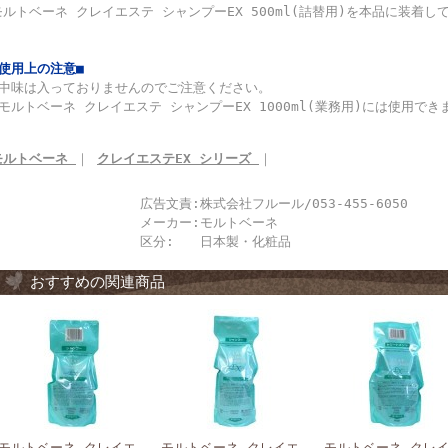
モルトベーネ クレイエステ シャンプーEX 500ml(詰替用)を本品に装着
■使用上の注意■
◆中味は入っておりませんのでご注意ください。
◆モルトベーネ クレイエステ シャンプーEX 1000ml(業務用)には使用で
モルトベーネ
｜
クレイエステEX シリーズ
｜
広告文責:
株式会社フルール/053-455-6050
メーカー:
モルトベーネ
区分:
日本製・化粧品
おすすめの関連商品
モルトベーネ クレイエ
モルトベーネ クレイエ
モルトベーネ クレ