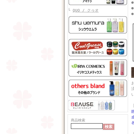
●
●
└
QUO / クゥオ
●
商品検索