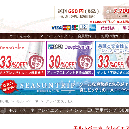
カートをみる
｜
マイページへログイン・会員登録
｜
お買い物ガイド
HOME
>
モルトベーネ
>
クレイエステEX
モルトベーネ クレイエステ シャンプーEX 専用ポンプ 500m
モルトベーネ クレイエス