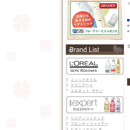
├
ミシックオイル
├
テクニアート
└
エルネット サテン
├
リスアンリミテッド
├
ブロンディファイアー
├
ビタミノカラー R