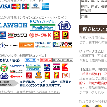
【ご利用可能クレジットカード】
【ご利用可能オンラインコンビニ/ネットバンク】
在庫のある商品は
ます。在庫切れの
ゆうパックまたは
【後払い決済ご利用可能コンビニ】
※選択不可。西濃
き渡しは佐川急便
【配達日時、時間
ご希望の配送日、
注文画面にてご選
配送日指定の場合は
ます。商品在庫等
お支払方法、各種手数料などの詳細はこちら
がございましたら
指定できる時間帯