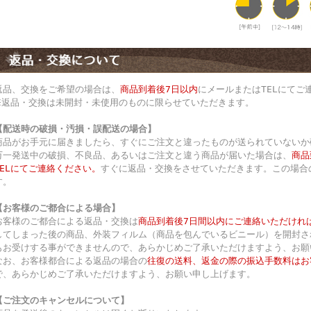
返品、交換をご希望の場合は、
商品到着後7日以内
にメールまたはTELにてご
※返品・交換は未開封・未使用のものに限らせていただきます。
【配送時の破損・汚損・誤配送の場合】
商品がお手元に届きましたら、すぐにご注文と違ったものが送られていないか
万一発送中の破損、不良品、あるいはご注文と違う商品が届いた場合は、
商品
TELにてご連絡ください。
すぐに返品・交換をさせていただきます。この場合
す。
【お客様のご都合による場合】
お客様のご都合による返品・交換は
商品到着後7日間以内にご連絡いただけれ
してしまった後の商品、外装フィルム（商品を包んでいるビニール）を開封さ
もお受けする事ができませんので、あらかじめご了承いただけますよう、お願
なお、お客様都合による返品の場合の
往復の送料、返金の際の振込手数料はお
で、あらかじめご了承いただけますよう、お願い申し上げます。
【ご注文のキャンセルについて】