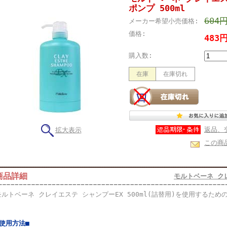
ポンプ 500ml
604
メーカー希望小売価格:
価格:
483
購入数:
在庫
在庫切れ
返品、
拡大表示
この商
商品詳細
モルトベーネ ク
モルトベーネ クレイエステ シャンプーEX 500ml(詰替用)を使用するた
■使用方法■