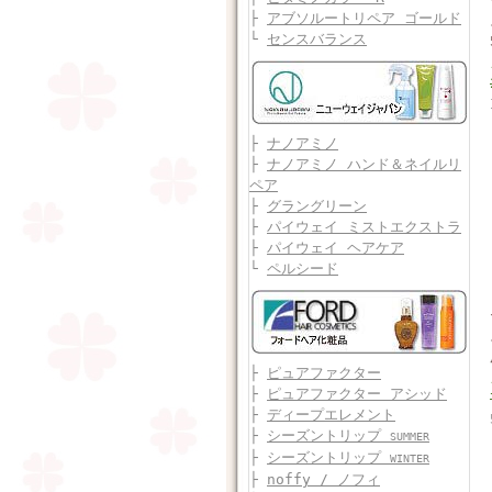
├
アブソルートリペア ゴールド
└
センスバランス
├
ナノアミノ
├
ナノアミノ ハンド＆ネイルリ
ペア
├
グラングリーン
├
パイウェイ ミストエクストラ
├
パイウェイ ヘアケア
└
ペルシード
├
ピュアファクター
├
ピュアファクター アシッド
├
ディープエレメント
├
シーズントリップ
SUMMER
├
シーズントリップ
WINTER
├
noffy / ノフィ