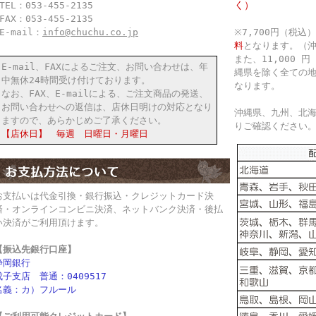
く）
TEL：053-455-2135
FAX：053-455-2135
E-mail：
info@chuchu.co.jp
※7,700円（税
料
となります。（
また、11,000
E-mail、FAXによるご注文、お問い合わせは、年
縄県を除く全ての
中無休24時間受け付けております。
なります。
なお、FAX、E-mailによる、ご注文商品の発送、
お問い合わせへの返信は、店休日明けの対応となり
沖縄県、九州、北
ますので、あらかじめご了承ください。
りご確認ください
【店休日】 毎週 日曜日・月曜日
お支払いは代金引換・銀行振込・クレジットカード決
済・オンラインコンビニ決済、ネットバンク決済・後払
い決済がご利用頂けます。
【振込先銀行口座】
静岡銀行
成子支店 普通：0409517
名義：カ）フルール