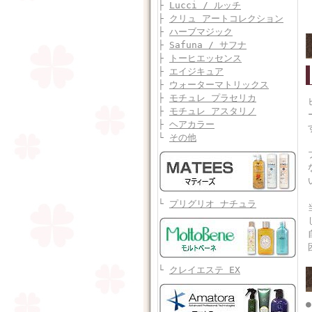
├
Lucci / ルッチ
├
クリュ アートコレクション
├
ハーブマジック
├
Safuna / サフナ
├
トーヒエッセンス
├
エイジキュア
├
ウォーターマトリックス
├
モチュレ プラセリカ
├
モチュレ アスタリノ
├
ヘアカラー
└
その他
└
プリグリオ ナチュラ
└
クレイエステ EX