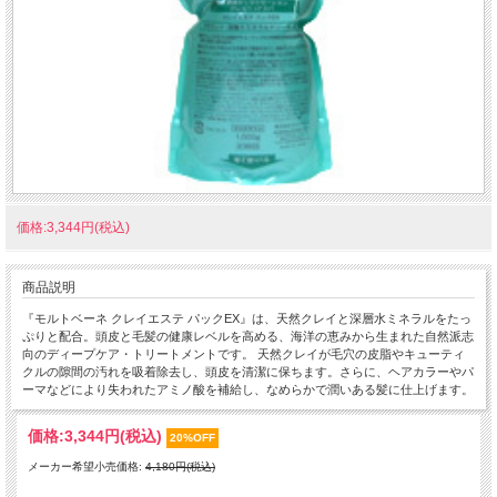
価格:3,344円(税込)
商品説明
『モルトベーネ クレイエステ パックEX』は、天然クレイと深層水ミネラルをたっ
ぷりと配合。頭皮と毛髪の健康レベルを高める、海洋の恵みから生まれた自然派志
向のディープケア・トリートメントです。 天然クレイが毛穴の皮脂やキューティ
クルの隙間の汚れを吸着除去し、頭皮を清潔に保ちます。さらに、ヘアカラーやパ
ーマなどにより失われたアミノ酸を補給し、なめらかで潤いある髪に仕上げます。
価格:
3,344円
(税込)
20%OFF
メーカー希望小売価格:
4,180円(税込)