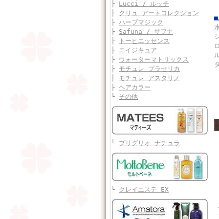
├
Lucci / ルッチ
├
クリュ アートコレクション
├
ハーブマジック
├
Safuna / サフナ
├
トーヒエッセンス
├
エイジキュア
├
ウォーターマトリックス
├
モチュレ プラセリカ
├
モチュレ アスタリノ
├
ヘアカラー
└
その他
└
プリグリオ ナチュラ
└
クレイエステ EX