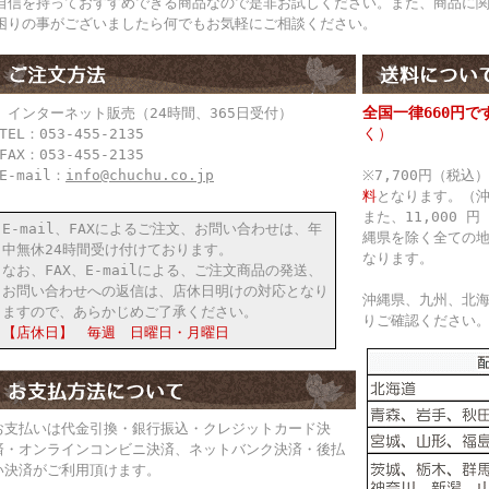
自信を持っておすすめできる商品なので是非お試しください。また、商品に
困りの事がございましたら何でもお気軽にご相談ください。
全国一律660円で
● インターネット販売（24時間、365日受付）
く）
TEL：053-455-2135
FAX：053-455-2135
E-mail：
info@chuchu.co.jp
※7,700円（税
料
となります。（
また、11,000
E-mail、FAXによるご注文、お問い合わせは、年
縄県を除く全ての
中無休24時間受け付けております。
なります。
なお、FAX、E-mailによる、ご注文商品の発送、
お問い合わせへの返信は、店休日明けの対応となり
沖縄県、九州、北
ますので、あらかじめご了承ください。
りご確認ください
【店休日】 毎週 日曜日・月曜日
お支払いは代金引換・銀行振込・クレジットカード決
済・オンラインコンビニ決済、ネットバンク決済・後払
い決済がご利用頂けます。