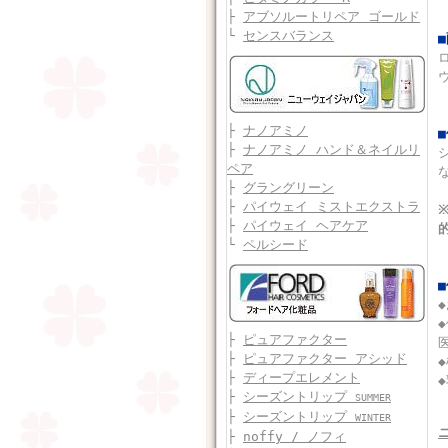
├
アブソルートリペア ゴールド
└
センスバランス
├
ナノアミノ
├
ナノアミノ ハンド＆ネイルリ
ペア
├
グラングリーン
├
パイウェイ ミストエクストラ
├
パイウェイ ヘアケア
└
ペルシード
├
ピュアファクター
├
ピュアファクター アシッド
├
ディープエレメント
├
シーズントリップ
SUMMER
├
シーズントリップ
WINTER
├
noffy / ノフィ