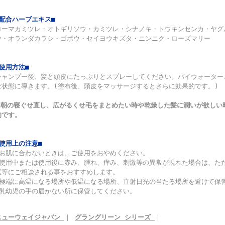
■配合ハーブエキス■
ローマカミツレ・オトギリソウ・カミツレ・シナノキ・トウキンセンカ・ヤグ
ウ・オランダカラシ・ゴボウ・セイヨウキズタ・ニンニク・ローズマリー
■使用方法■
シャンプー後、髪と頭皮にたっぷりとスプレーしてください。パイウォーター
な状態に導きます。(塗布後、頭皮をマッサージするとさらに効果的です。)
※朝の寝ぐせ直し、広がるくせ毛をまとめたい時や乾燥した髪に潤いが欲しい
的です。
■使用上の注意■
◆お肌に合わないときは、ご使用をおやめください。
◆使用中または使用後に赤み、腫れ、痒み、刺激等の異常が現れた場合は、た
医等にご相談される事をおすすめします。
◆極端に高温になる場所や低温になる場所、直射日光の当たる場所を避けて保
◆乳幼児の手の届かない所に保管してください。
ニューウェイジャパン
｜
グラングリーン シリーズ
｜