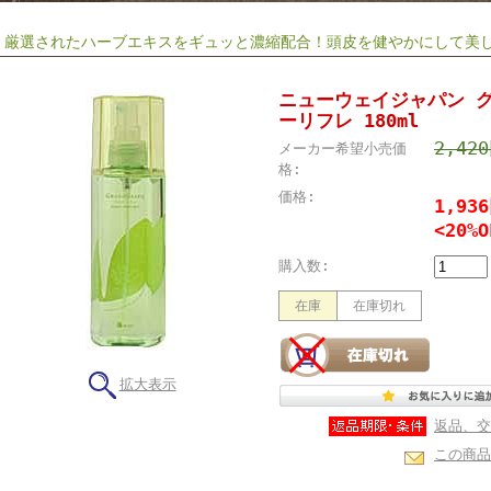
厳選されたハーブエキスをギュッと濃縮配合！頭皮を健やかにして美
ニューウェイジャパン 
ーリフレ 180ml
2,42
メーカー希望小売価
格:
価格:
1,93
<20%O
購入数:
在庫
在庫切れ
拡大表示
返品、交
この商品