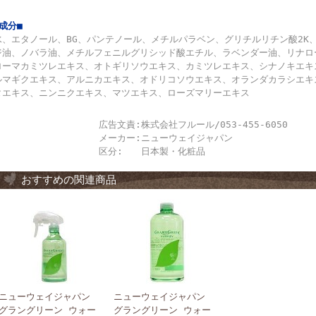
■成分■
水、エタノール、BG、パンテノール、メチルパラベン、グリチルリチン酸2K
ジ油、ノバラ油、メチルフェニルグリシッド酸エチル、ラベンダー油、リナロ
ローマカミツレエキス、オトギリソウエキス、カミツレエキス、シナノキエキ
ルマギクエキス、アルニカエキス、オドリコソウエキス、オランダカラシエキ
タエキス、ニンニクエキス、マツエキス、ローズマリーエキス
広告文責:
株式会社フルール/053-455-6050
メーカー:
ニューウェイジャパン
区分:
日本製・化粧品
おすすめの関連商品
ニューウェイジャパン
ニューウェイジャパン
グラングリーン ウォー
グラングリーン ウォー