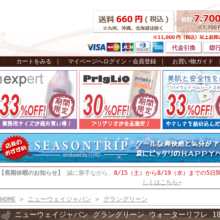
カートをみる
｜
マイページへログイン・会員登録
｜
お買い物ガイド
【長期休暇のお知らせ】
誠に勝手ながら、
8/15（土）から8/19（水）までの5日
しくはこちら→
HOME
>
ニューウェイジャパン
>
グラングリーン
ニューウェイジャパン グラングリーン ウォーターリフレ 18