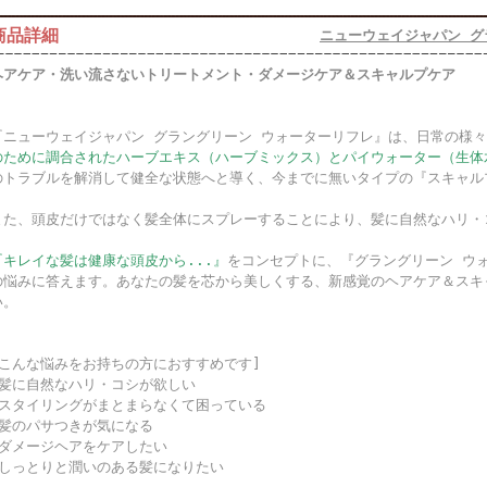
商品詳細
ニューウェイジャパン グ
ヘアケア・洗い流さないトリートメント・ダメージケア＆スキャルプケア
『ニューウェイジャパン グラングリーン ウォーターリフレ』は、日常の様
のために調合されたハーブエキス（ハーブミックス）とパイウォーター（生体
のトラブルを解消して健全な状態へと導く、今までに無いタイプの『スキャル
また、頭皮だけではなく髪全体にスプレーすることにより、髪に自然なハリ・
『キレイな髪は健康な頭皮から...』
をコンセプトに、『グラングリーン ウ
の悩みに答えます。あなたの髪を芯から美しくする、新感覚のヘアケア＆スキ
い。
[こんな悩みをお持ちの方におすすめです]
●髪に自然なハリ・コシが欲しい
●スタイリングがまとまらなくて困っている
●髪のパサつきが気になる
●ダメージヘアをケアしたい
●しっとりと潤いのある髪になりたい