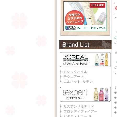
├
ミシックオイル
├
テクニアート
└
エルネット サテン
├
リスアンリミテッド
├
ブロンディファイアー
├
ビタミノカラー R