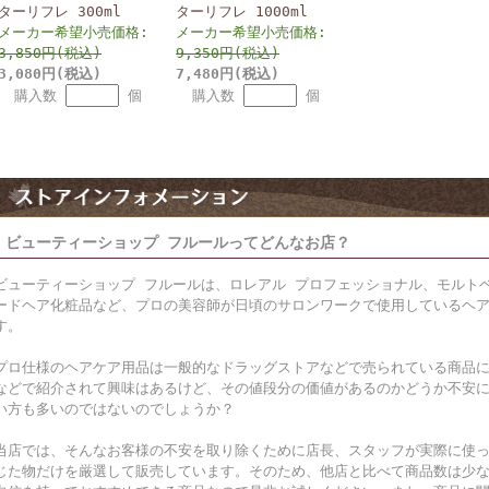
ターリフレ 300ml
ターリフレ 1000ml
メーカー希望小売価格:
メーカー希望小売価格:
3,850円(税込)
9,350円(税込)
3,080円(税込)
7,480円(税込)
購入数
個
購入数
個
ビューティーショップ フルールってどんなお店？
ビューティーショップ フルールは、ロレアル プロフェッショナル、モルト
ードヘア化粧品など、プロの美容師が日頃のサロンワークで使用しているヘ
す。
プロ仕様のヘアケア用品は一般的なドラッグストアなどで売られている商品
などで紹介されて興味はあるけど、その値段分の価値があるのかどうか不安
い方も多いのではないのでしょうか？
当店では、そんなお客様の不安を取り除くために店長、スタッフが実際に使
じた物だけを厳選して販売しています。そのため、他店と比べて商品数は少