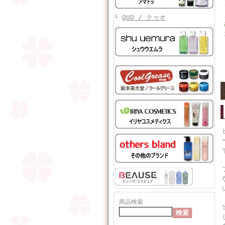
└
QUO / クゥオ
商品検索