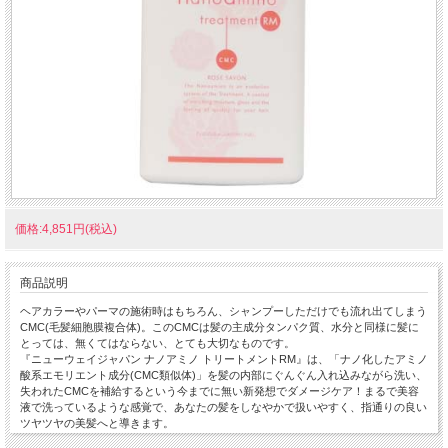
価格:4,851円(税込)
商品説明
ヘアカラーやパーマの施術時はもちろん、シャンプーしただけでも流れ出てしまう
CMC(毛髪細胞膜複合体)。このCMCは髪の主成分タンパク質、水分と同様に髪に
とっては、無くてはならない、とても大切なものです。
『ニューウェイジャパン ナノアミノ トリートメントRM』は、「ナノ化したアミノ
酸系エモリエント成分(CMC類似体)」を髪の内部にぐんぐん入れ込みながら洗い、
失われたCMCを補給するという今までに無い新発想でダメージケア！まるで美容
液で洗っているような感覚で、あなたの髪をしなやかで扱いやすく、指通りの良い
ツヤツヤの美髪へと導きます。