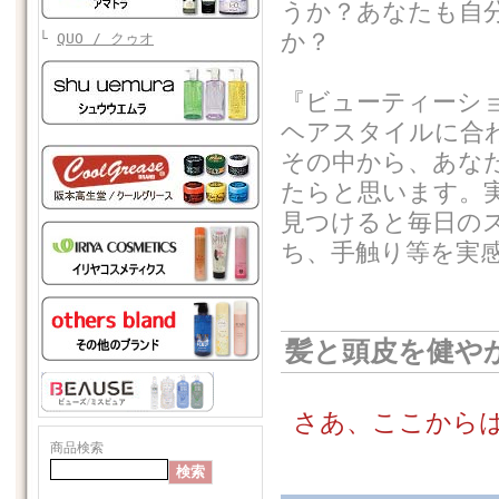
うか？あなたも自
か？
└
QUO / クゥオ
『ビューティーシ
ヘアスタイルに合
その中から、あな
たらと思います。
見つけると毎日の
ち、手触り等を実
髪と頭皮を健や
さあ、ここから
商品検索