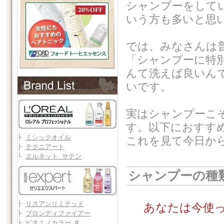
シャンプーをして
いう方も多いと思
では、みなさんは
「シャンプーに特
んて洗えば良いん
いです。
実はシャンプーこ
す。以下におすす
├
ミシックオイル
これを見て今日か
├
テクニアート
└
エルネット サテン
シャンプーの種
├
リスアンリミテッド
あなたは今使
├
ブロンディファイアー
├
ビタミノカラー R