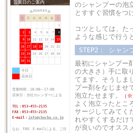
営業日のご案内
のシャンプーの泡
＜
2026年8月
＞
とすすぐ習慣をつ
日
月
火
水
木
金
土
1
コツとしては、た
2
3
4
5
6
7
8
ような感じで行う
9
10
11
12
13
14
15
16
17
18
19
20
21
22
STEP2： シャン
23
24
25
26
27
28
29
30
31
最初にシャンプー剤
の大きさ）手に取
今日
店休日
てます。そうしま
プー剤をなじませ
営業時間：10:00～17:00
泡立たせます。
（※
店休日：当社カレンダーによる
よく泡立ったとこ
TEL：053-455-2135
サージしてみてく
FAX：053-455-2135
E-mail：
info@chuchu.co.jp
れやすくするだけ
が良いのでオスス
なお、FAX、E-mailによる、ご注