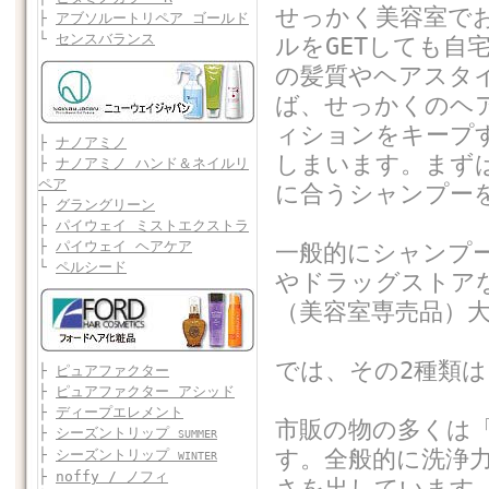
せっかく美容室で
├
アブソルートリペア ゴールド
└
センスバランス
ルをGETしても自
の髪質やヘアスタ
ば、せっかくのヘ
ィションをキープ
├
ナノアミノ
しまいます。まず
├
ナノアミノ ハンド＆ネイルリ
ペア
に合うシャンプー
├
グラングリーン
├
パイウェイ ミストエクストラ
├
パイウェイ ヘアケア
一般的にシャンプ
└
ペルシード
やドラッグストア
（美容室専売品）
では、その2種類
├
ピュアファクター
├
ピュアファクター アシッド
├
ディープエレメント
市販の物の多くは
├
シーズントリップ
SUMMER
す。全般的に洗浄
├
シーズントリップ
WINTER
├
noffy / ノフィ
さを出しています