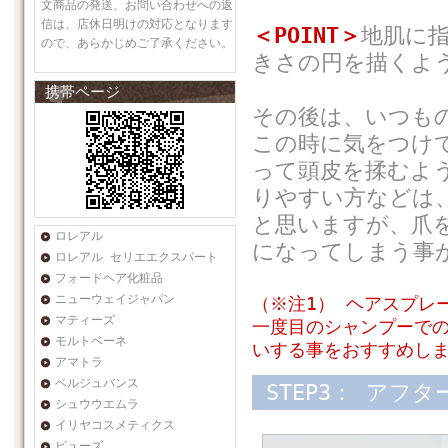
文商品の発送、お問い合わせへの返
信は、店休日明けの対応となります
＜POINT＞
地肌に
ので、あらかじめご了承ください。
きさの円を描くよ
携帯ページ
その後は、いつも
この時に気をつけ
って頭皮を揉むよ
りやすい方などは
と思いますが、爪
ロレアル
になってしまう事
ロレアル セリエエクスパート
フォードヘア化粧品
ニューウェイジャパン
（※注1） ヘアスプレ
マティーズ
一度目のシャンプーで
モルトベーネ
いする事をおすすめし
アマトラ
ベルジュバンス
STEP3： アフ
シュウウエムラ
イリヤコスメティクス
ビューズ