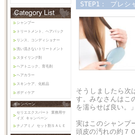
STEP1： プレ
シャンプー
トリートメント、ヘアパック
リンス、コンディショナー
洗い流さないトリートメント
スタイリング剤
ヘアトニック、育毛剤
ヘアカラー
スキンケア、化粧品
そうしましたら次
ボディケア
す。みなさんはこ
キャンペーン
を濡らせば良い。
セリエエクスパート 業務用サ
イズ キャンペーン
実はこのシャンプ
ナノアミノ セット割ＳＡＬＥ
頭皮の汚れの約７