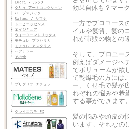
├
Lucci / ルッチ
効果自体も？マー
├
クリュ アートコレクション
├
ハーブマジック
├
Safuna / サフナ
一方でプロユース
├
トーヒエッセンス
├
エイジキュア
イルや髪質、髪の
├
ウォーターマトリックス
れが市販の物との
├
モチュレ プラセリカ
├
モチュレ アスタリノ
├
ヘアカラー
そして、プロユー
└
その他
例えばダメージヘ
でボリュームが欲
て乾燥毛の方には
ー、くせ毛で髪が
└
プリグリオ ナチュラ
れぞれの悩みや希
する事ができます
└
クレイエステ EX
髪の悩みや頭皮の
います。それなの