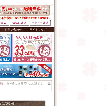
｜
お問い合わせ
｜
サイトマップ
間
を、お休みとさせていただきます。
詳
g(詰替用）