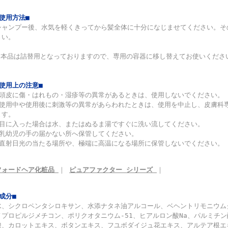
■使用方法■
シャンプー後、水気を軽くきってから髪全体に十分になじませてください。そ
さい。
※本品は詰替用となっておりますので、専用の容器に移し替えてお使いくださ
■使用上の注意■
◆頭皮に傷・はれもの・湿疹等の異常があるときは、使用しないでください。
◆使用中や使用後に刺激等の異常があらわれたときは、使用を中止し、皮膚科
ます。
◆目に入った場合は水、またはぬるま湯ですぐに洗い流してください。
◆乳幼児の手の届かない所へ保管してください。
◆直射日光の当たる場所や、極端に高温になる場所に保管しないでください。
フォードヘア化粧品
｜
ピュアファクター シリーズ
｜
■成分■
水、シクロペンタシロキサン、水添ナタネ油アルコール、ベヘントリモニウム
ノプロピルジメチコン、ポリクオタニウム-51、ヒアルロン酸Na、パルミチ
酸、カロットエキス、ボタンエキス、フユボダイジュ花エキス、アルテア根エ