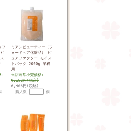
（フ
ミアンビューティー（フ
 ピ
ォードヘア化粧品） ピ
イス
ュアファクター モイス
替
トパック 2000g 業務
用
格:
当店通常小売価格:
9,152円(税込)
6,406円(税込)
個
購入数
個