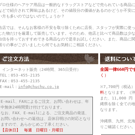
プロ仕様のヘアケア用品は一般的なドラッグストアなどで売られている商品
などで紹介されて興味はあるけど、その値段分の価値があるのかどうか不安
い方も多いのではないのでしょうか？
当店では、そんなお客様の不安を取り除くために店長、スタッフが実際に使
じた物だけを厳選して販売しています。そのため、他店と比べて商品数は少
自信を持っておすすめできる商品なので是非お試しください。また、商品に
困りの事がございましたら何でもお気軽にご相談ください。
全国一律660円で
● インターネット販売（24時間、365日受付）
く）
TEL：053-455-2135
FAX：053-455-2135
E-mail：
info@chuchu.co.jp
※7,700円（税
料
となります。（
また、11,000
E-mail、FAXによるご注文、お問い合わせは、年
縄県を除く全ての
中無休24時間受け付けております。
なります。
なお、FAX、E-mailによる、ご注文商品の発送、
お問い合わせへの返信は、店休日明けの対応となり
沖縄県、九州、北
ますので、あらかじめご了承ください。
りご確認ください
【店休日】 毎週 日曜日・月曜日