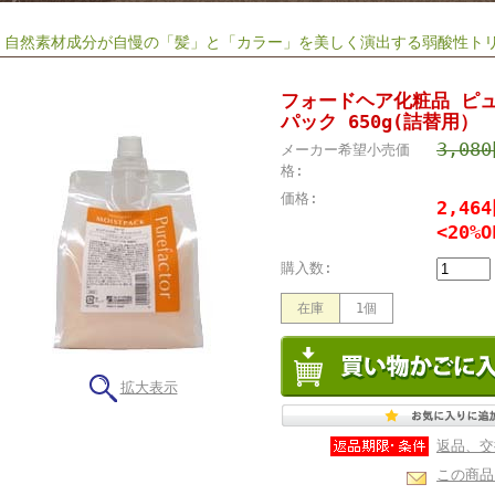
自然素材成分が自慢の「髪」と「カラー」を美しく演出する弱酸性トリ
フォードヘア化粧品 ピ
パック 650g(詰替用）
3,08
メーカー希望小売価
格:
価格:
2,46
<20%O
購入数:
在庫
1個
拡大表示
返品、交
この商品