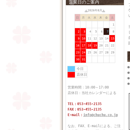
営業日のご案内
＜
2026年8月
＞
日
月
火
水
木
金
土
1
2
3
4
5
6
7
8
9
10
11
12
13
14
15
16
17
18
19
20
21
22
23
24
25
26
27
28
29
30
31
今日
●
店休日
●
●
営業時間：10:00～17:00
店休日：当社カレンダーによる
TEL：053-455-2135
FAX：053-455-2135
E-mail：
info@chuchu.co.jp
なお、FAX、E-mailによる、ご注