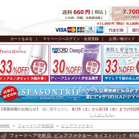
カートをみる
｜
マイページへログイン・会員登録
｜
お買い物ガイド
【長期休暇のお知らせ】
誠に勝手ながら、
8/15（土）から8/19（水）までの5日
しくはこちら→
HOME
>
フォードヘア化粧品
>
ピュアファクター
フォードヘア化粧品 ピュアファクター モイストパック 650