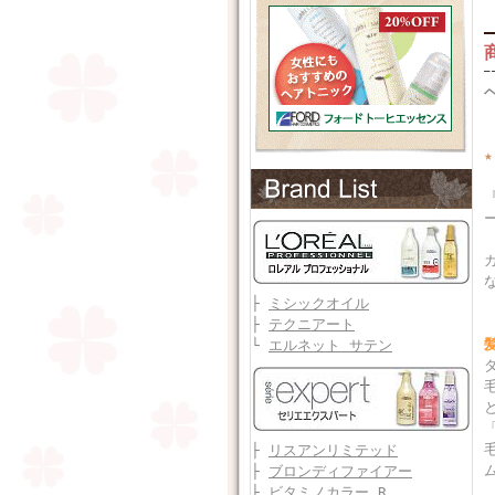
├
ミシックオイル
├
テクニアート
└
エルネット サテン
と
├
リスアンリミテッド
├
ブロンディファイアー
├
ビタミノカラー R