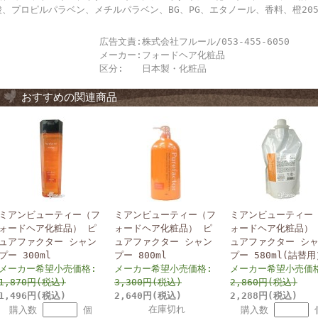
酸、プロピルパラベン、メチルパラベン、BG、PG、エタノール、香料、橙20
広告文責:
株式会社フルール/053-455-6050
メーカー:
フォードヘア化粧品
区分:
日本製・化粧品
おすすめの関連商品
ミアンビューティー（フ
ミアンビューティー（フ
ミアンビューティー
ォードヘア化粧品） ピ
ォードヘア化粧品） ピ
ォードヘア化粧品）
ュアファクター シャン
ュアファクター シャン
ュアファクター シ
プー 300ml
プー 800ml
プー 580ml(詰替用
メーカー希望小売価格:
メーカー希望小売価格:
メーカー希望小売価
1,870円(税込)
3,300円(税込)
2,860円(税込)
1,496円(税込)
2,640円(税込)
2,288円(税込)
在庫切れ
購入数
個
購入数