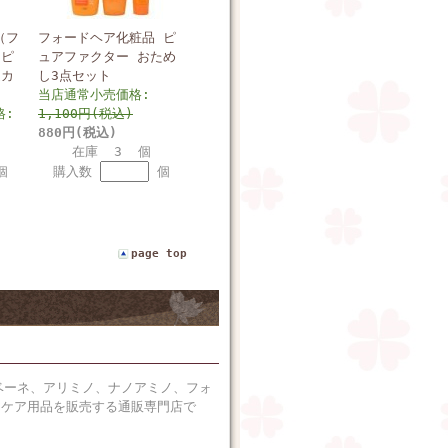
（フ
フォードヘア化粧品 ピ
 ピ
ュアファクター おため
通カ
し3点セット
当店通常小売価格:
格:
1,100円(税込)
880円(税込)
在庫 3 個
個
購入数
個
page top
ベーネ、アリミノ、ナノアミノ、フォ
アケア用品を販売する通販専門店で