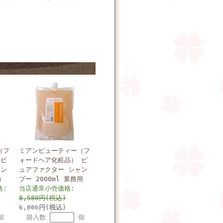
5
（フ
ミアンビューティー（フ
 ピ
ォードヘア化粧品） ピ
ャン
ュアファクター シャン
）
プー 2000ml 業務用
格:
当店通常小売価格:
8,580円(税込)
6,006円(税込)
個
購入数
個