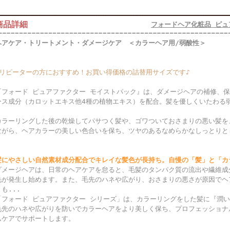
商品詳細
フォードヘア化粧品 ピュ
ヘアケア・トリートメント・ダメージケア ＜カラーヘア用/弱酸性＞
★リピーターの方におすすめ！お買い得価格の詰替用サイズです♪
『フォード ピュアファクター モイストパック』は、ダメージヘアの補修、
ース成分（カロットエキス他4種の植物エキス）を配合。髪を優しくいたわる
カラーリングした後の乾燥してパサつく髪や、ゴワついておさまりの悪い髪を
ながら、ヘアカラーの美しい色合いを保ち、ツヤのあるなめらかなしっとりと
髪にやさしい自然素材成分配合でキレイな髪色が長持ち。自慢の「髪」と「カ
ダメージヘアは、日常のヘアケアを怠ると、毛髪のタンパク質の流出や繊維成
毛が発生し始めます。また、毛先のハネや広がり、おさまりの悪さが原因でヘ
も...
「フォード ピュアファクター シリーズ」は、カラーリングをした髪に『潤
毛先のハネや広がりを防いでカラーヘアをより美しく保ち、プロフェッショナ
ムケアでサポートします。