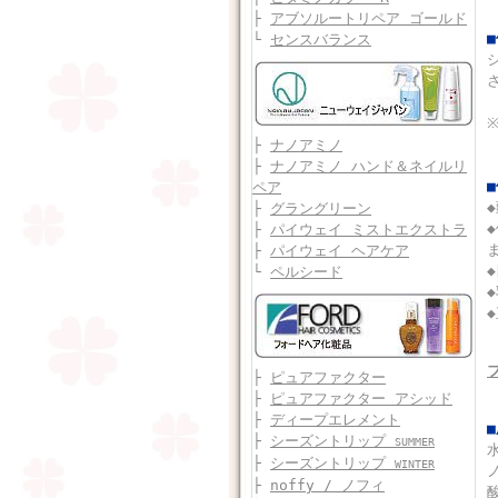
├
アブソルートリペア ゴールド
└
センスバランス
├
ナノアミノ
├
ナノアミノ ハンド＆ネイルリ
ペア
├
グラングリーン
├
パイウェイ ミストエクストラ
├
パイウェイ ヘアケア
└
ペルシード
├
ピュアファクター
├
ピュアファクター アシッド
├
ディープエレメント
├
シーズントリップ
SUMMER
├
シーズントリップ
WINTER
├
noffy / ノフィ