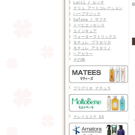
├
Lucci / ルッチ
├
クリュ アートコレクション
├
ハーブマジック
├
Safuna / サフナ
├
トーヒエッセンス
├
エイジキュア
├
ウォーターマトリックス
├
モチュレ プラセリカ
├
モチュレ アスタリノ
├
ヘアカラー
└
その他
└
プリグリオ ナチュラ
└
クレイエステ EX