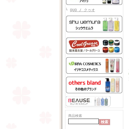
└
QUO / クゥオ
商品検索