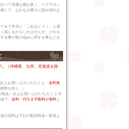
に比べて高価な物が多く、ヘアサロン
に感じて、なかなか購入に踏み切れな
ってみて本当に「これはイイ！」と感
なく感じるかもしれませんが、どれも
関する事や髪の悩みに関する事などお
す。
（沖縄県、九州、北海道を除
込）以上お買い上げいただくと、
送料無
沖縄県を除く。）
 円（税込）以上お買い上げいただくと沖
地域で、
送料・代引き手数料が無料
と
海道の送料は下記の配送料金一覧表よ
。